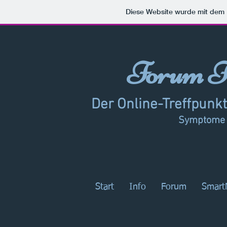
Diese Website wurde mit de
Forum F
Der Online-Treffpunkt
Symptome -
Start
Info
Forum
Smart