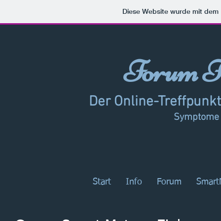
Diese Website wurde mit de
Forum F
Der Online-Treffpunkt
Symptome -
Start
Info
Forum
Smart